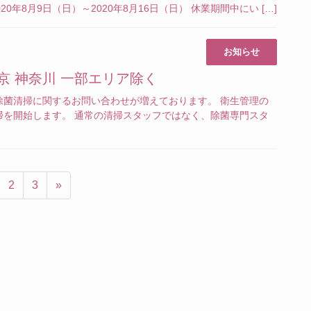
年8月9日（日）～2020年8月16日（日） 休業期間中にい […]
お知らせ
京 神奈川 一部エリア除く
除菌清掃に関するお問い合わせが増えております。 衛生管理の
掃を開始します。 通常の清掃スタッフではなく、除菌専門スタ
ge
Page
Page
2
3
»