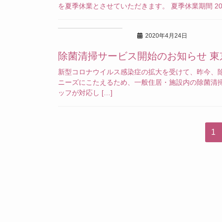
を夏季休業とさせていただきます。 夏季休業期間 2020
2020年4月24日
除菌清掃サービス開始のお知らせ 東
新型コロナウイルス感染症の拡大を受けて、昨今、
ニーズにこたえるため、一般住居・施設内の除菌清
ッフが対応し […]
Pa
1
投
稿
の
ペ
ー
ジ