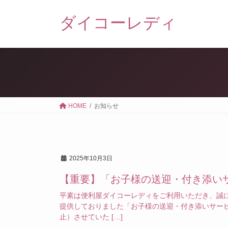
Skip
Skip
ダイコーレディ
to
to
the
the
content
Navigation
HOME
お知らせ
2025年10月3日
【重要】「お子様の送迎・付き添い
平素は便利屋ダイコーレディをご利用いただき、誠
提供しておりました「お子様の送迎・付き添いサー
止）させていた […]